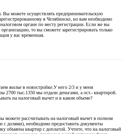
ья. Вы можете осуществлять предпринимательскую
арегистрированному в Челябинске, но вам необходимо
в налоговом органе по месту регистрации. Если же вы
 организацию, то вы сможете зарегистрировать только
ация у вас временная.
ем жилье в новостройке.У него 2/3 и у меня
ы 2700 тыс.1350 мы отдали деньгами, а ост.- квартирой.
вать на налоговый вычет и в каком объеме?
Вы можете рассчитывать на налоговый вычет в полном
ии с долями), необходимо предоставить документы
у объмена квартир с доплатой. Учтите, что на налоговый