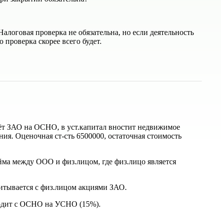
Налоговая проверка не обязательна, но если деятельность
о проверка скорее всего будет.
аёт ЗАО на ОСНО, в уст.капитал вностит недвижимое
ния. Оценочная ст-сть 6500000, остаточная стоимость
айма между ООО и физ.лицом, где физ.лицо является
итывается с физ.лицом акциями ЗАО.
ходит с ОСНО на УСНО (15%).