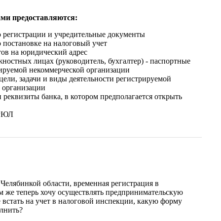
ми предоставляются:
о регистрации и учредительные документы
о постановке на налоговый учет
ов на юридический адрес
ностных лицах (руководитель, бухгалтер) - паспортные
ируемой некоммерческой организации
цели, задачи и виды деятельности регистрируемой
 организации
 реквизиты банка, в котором предполагается открыть
ГРЮЛ
Челябинкой области, временная регистрация в
м же теперь хочу осуществлять предпринимательскую
е встать на учет в налоговой инспекции, какую форму
олнить?