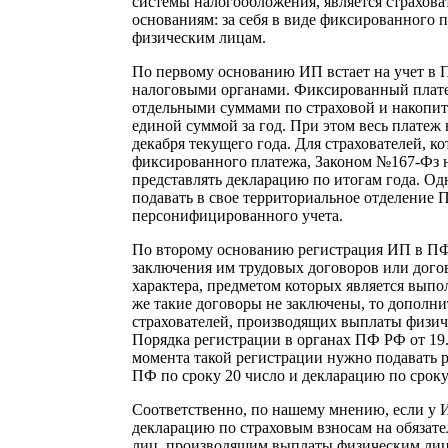
системы налогообложения, является страхова
основаниям: за себя в виде фиксированного п
физическим лицам.
По первому основанию ИП встает на учет в 
налоговыми органами. Фиксированный плат
отдельными суммами по страховой и накопите
единой суммой за год. При этом весь платеж 
декабря текущего года. Для страхователей, к
фиксированного платежа, Законом №167-Фз н
представлять декларацию по итогам года. О
подавать в свое территориальное отделение 
персонифицированного учета.
По второму основанию регистрация ИП в ПФ
заключения им трудовых договоров или дого
характера, предметом которых является выпол
же такие договоры не заключены, то дополни
страхователей, производящих выплаты физиче
Порядка регистрации в органах ПФ РФ от 19.
момента такой регистрации нужно подавать 
ПФ по сроку 20 число и декларацию по сроку
Соответственно, по нашему мнению, если у И
декларацию по страховым взносам на обязате
лиц, производящим выплаты физическим лиц