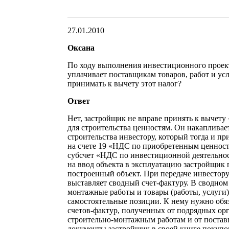
27.01.2010
Оксана
По ходу выполнения инвестиционного проек
уплачивает поставщикам товаров, работ и у
принимать к вычету этот налог?
Ответ
Нет, застройщик не вправе принять к вычет
для строительства ценностям. Он накапливае
строительства инвестору, который тогда и п
на счете 19 «НДС по приобретенным ценнос
субсчет «НДС по инвестиционной деятельнос
на ввод объекта в эксплуатацию застройщик 
построенный объект. При передаче инвестору 
выставляет сводный счет-фактуру. В сводном
монтажные работы и товары (работы, услуги
самостоятельные позиции. К нему нужно обя
счетов-фактур, полученных от подрядных о
строительно-монтажным работам и от поставщ
документы застройщик в своей книге покупок