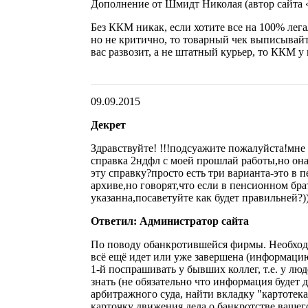
Дополнение от Шмидт Николая (автор сайта «
Без ККМ никак, если хотите все на 100% лега
но не критично, то товарный чек выписывайте
вас развозит, а не штатный курьер, то ККМ у 
09.09.2015
Декрет
Здравствуйте! !!!подсуажите пожалуйста!мне
справка 2ндфл с моей прошлай работы,но она 
эту справку?просто есть три варианта-это в 
архиве,но говорят,что если в пенсионном бра
указанна,посаветуйте как будет правильней?)
Ответил: Администратор сайта
По поводу обанкротившейся фирмы. Необходи
всё ещё идет или уже завершена (информаци
1-й поспрашивать у бывших коллег, т.е. у лю
знать (не обязательно что информация будет 
арбитражного суда, найти вкладку "картотек
карточку движения дела о банкротстве ваше