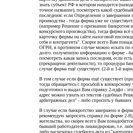
знать субъект РФ в котором находится (наход
точное название), посмотреть какой судебный
последним: если Определение о завершении
проиводства - тогда фирма уже не существует
(например Решение о признании банкротом 
конкурсного производства), тогда фирма всё е
карточку фирмы на сайте налоговой инспекции
себя и контрагента". Скорее всего Вам пона
ОГРН, в противном случае можно искать по н
долго. полученную информацию о фирме - ба
посмотреть какая запись последняя, если ест
(прекращени деятельности), то процедура ба
случае фирма ещё существует. (2-й и 3-й вар
В том случае если фирма ещё существует (пр
тогда обращаетесь с просьбой к конкорсном
подготовил и выдал Вам справку 2-ндфл - эт
адрес можно узнать из текстов судебных Реш
арбитражных дел" - либо спросить у бывших 
В случае если банкротство завершено и фирм
рекомендую запросить справку по форме 2-
жительства, но скорее всего Вам понадобитс
бывший работодатель ликвидирован, т.е. либо
либо распечатка судебного акта из "картотек